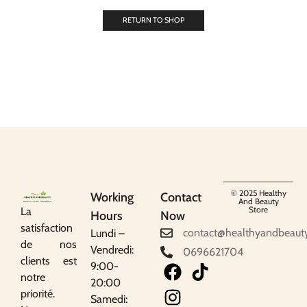
RETURN TO SHOP
© 2025 Healthy
Working
Contact
And Beauty
Store
La
Hours
Now
satisfaction
contact@healthyandbeaut
Lundi –
de nos
Vendredi:
0696621704
clients est
9:00-
notre
20:00
priorité.
Samedi: