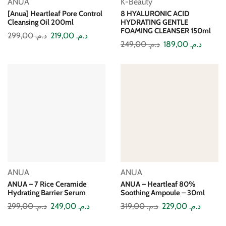
ANUA
K-Beauty
[Anua] Heartleaf Pore Control
8 HYALURONIC ACID
Cleansing Oil 200ml
HYDRATING GENTLE
FOAMING CLEANSER 150ml
299,00
د.م.
219,00
د.م.
249,00
د.م.
189,00
د.م.
ANUA
ANUA
ANUA – 7 Rice Ceramide
ANUA – Heartleaf 80%
Hydrating Barrier Serum
Soothing Ampoule – 30ml
299,00
د.م.
249,00
د.م.
319,00
د.م.
229,00
د.م.