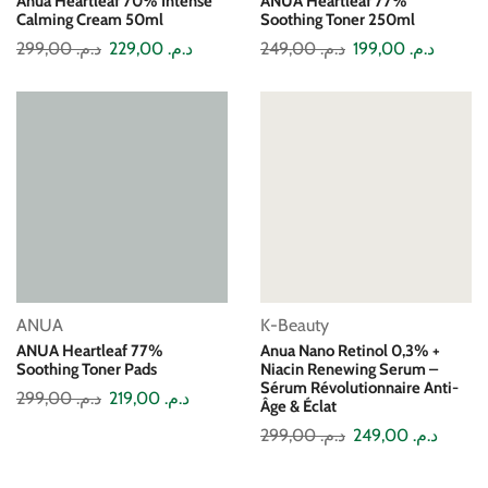
Anua Heartleaf 70% Intense
ANUA Heartleaf 77%
Calming Cream 50ml
Soothing Toner 250ml
299,00
د.م.
229,00
د.م.
249,00
د.م.
199,00
د.م.
ANUA
K-Beauty
ANUA Heartleaf 77%
Anua Nano Retinol 0,3% +
Soothing Toner Pads
Niacin Renewing Serum –
Sérum Révolutionnaire Anti-
299,00
د.م.
219,00
د.م.
Âge & Éclat
299,00
د.م.
249,00
د.م.