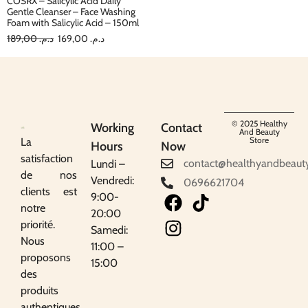
COSRX – Salicylic Acid Daily
Gentle Cleanser – Face Washing
Foam with Salicylic Acid – 150ml
189,00
د.م.
169,00
د.م.
© 2025 Healthy
Working
Contact
And Beauty
Store
La
Hours
Now
satisfaction
contact@healthyandbeaut
Lundi –
de nos
Vendredi:
0696621704
clients est
9:00-
notre
20:00
priorité.
Samedi:
Nous
11:00 –
proposons
15:00
des
produits
authentiques,