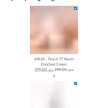
ANUA - Peach 77 Niacin
Enriched Cream
299,00
د.م.
399,00
د.م.
+