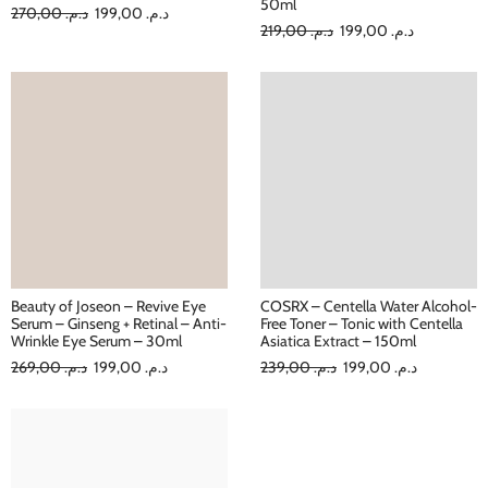
50ml
270,00
د.م.
199,00
د.م.
219,00
د.م.
199,00
د.م.
Beauty of Joseon – Revive Eye
COSRX – Centella Water Alcohol-
Serum – Ginseng + Retinal – Anti-
Free Toner – Tonic with Centella
Wrinkle Eye Serum – 30ml
Asiatica Extract – 150ml
269,00
د.م.
199,00
د.م.
239,00
د.م.
199,00
د.م.