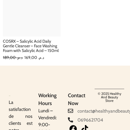
COSRX – Salicylic Acid Daily
Gentle Cleanser – Face Washing
Foam with Salicylic Acid – 150ml
189,00
د.م.
169,00
د.م.
© 2025 Healthy
Working
Contact
And Beauty
Store
La
Hours
Now
satisfaction
Lundi –
contact@healthyandbeaut
de nos
Vendredi:
0696621704
clients est
9:00-