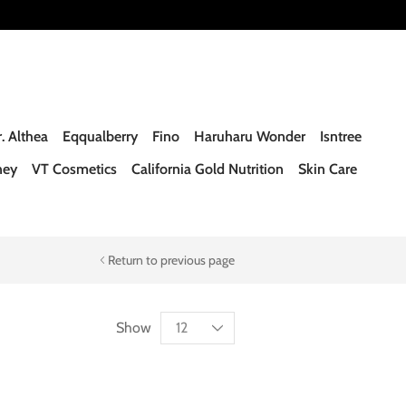
. Althea
Eqqualberry
Fino
Haruharu Wonder
Isntree
ney
VT Cosmetics
California Gold Nutrition
Skin Care
Return to previous page
Show