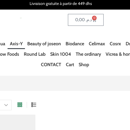
Livraison gratuite à partir de 449 dhs
0
0,00
د.م.
ua
Axis-Y
Beauty of joseon
Biodance
Celimax
Cosrx
Dr
ow Foods
Round Lab
Skin 1004
The ordinary
Vicrea & ho
CONTACT
Cart
Shop