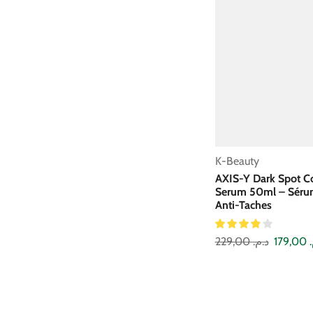
K-Beauty
AXIS-Y Dark Spot Co
Serum 50ml – Sérum
Anti-Taches
229,00
د.م.
179,00