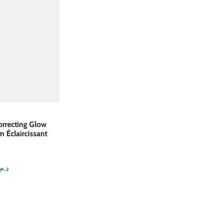
rrecting Glow
 Éclaircissant
د.م.