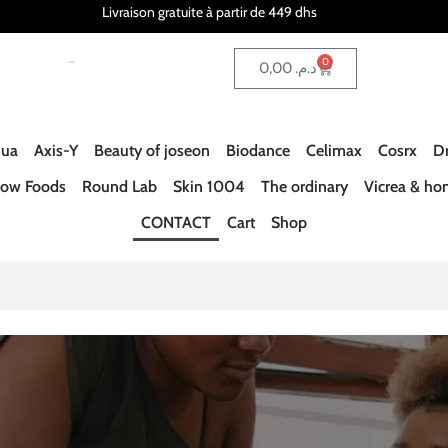
Livraison gratuite à partir de 449 dhs
0
0,00
د.م.
ua
Axis-Y
Beauty of joseon
Biodance
Celimax
Cosrx
Dr
ow Foods
Round Lab
Skin 1004
The ordinary
Vicrea & ho
CONTACT
Cart
Shop