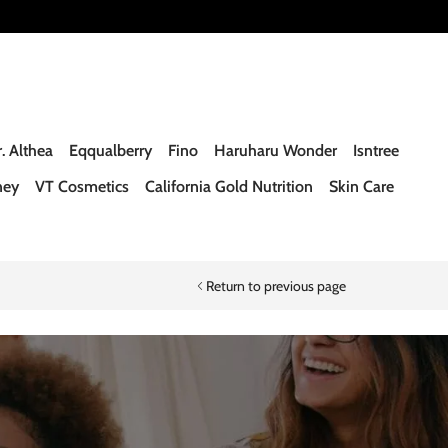
. Althea
Eqqualberry
Fino
Haruharu Wonder
Isntree
ney
VT Cosmetics
California Gold Nutrition
Skin Care
Return to previous page