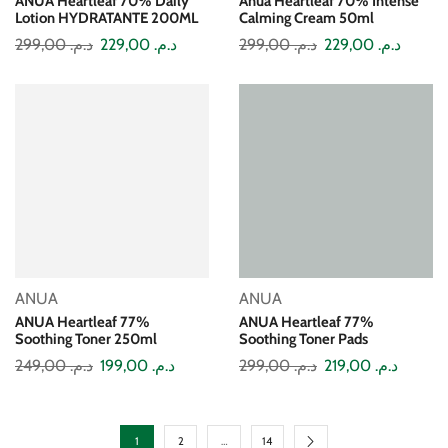
ANUA Heartleaf 70% Daily
Anua Heartleaf 70% Intense
Lotion HYDRATANTE 200ML
Calming Cream 50ml
299,00
د.م.
229,00
د.م.
299,00
د.م.
229,00
د.م.
ANUA
ANUA
ANUA Heartleaf 77%
ANUA Heartleaf 77%
Soothing Toner 250ml
Soothing Toner Pads
249,00
د.م.
199,00
د.م.
299,00
د.م.
219,00
د.م.
1
2
…
14