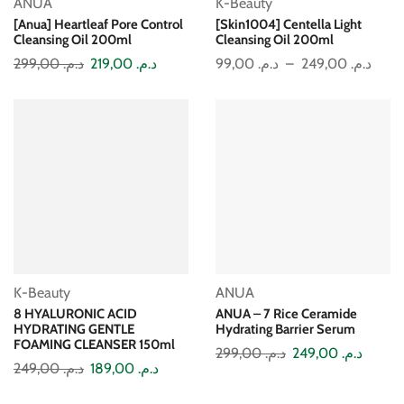
ANUA
K-Beauty
[Anua] Heartleaf Pore Control
[Skin1004] Centella Light
Cleansing Oil 200ml
Cleansing Oil 200ml
299,00
د.م.
219,00
د.م.
99,00
د.م.
–
249,00
د.م.
K-Beauty
ANUA
8 HYALURONIC ACID
ANUA – 7 Rice Ceramide
HYDRATING GENTLE
Hydrating Barrier Serum
FOAMING CLEANSER 150ml
299,00
د.م.
249,00
د.م.
249,00
د.م.
189,00
د.م.