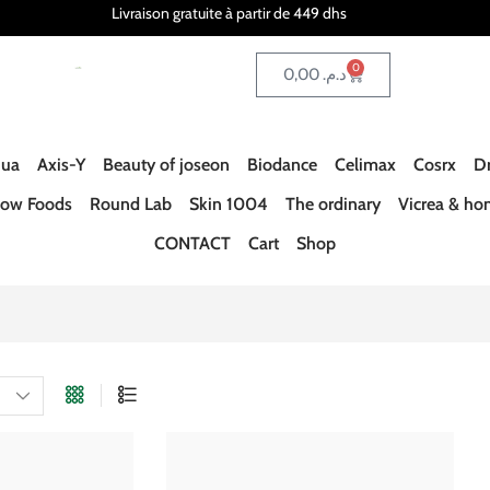
Livraison gratuite à partir de 449 dhs
0
0,00
د.م.
ua
Axis-Y
Beauty of joseon
Biodance
Celimax
Cosrx
Dr
ow Foods
Round Lab
Skin 1004
The ordinary
Vicrea & ho
CONTACT
Cart
Shop