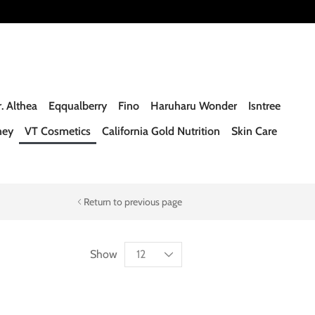
. Althea
Eqqualberry
Fino
Haruharu Wonder
Isntree
ney
VT Cosmetics
California Gold Nutrition
Skin Care
Return to previous page
Show