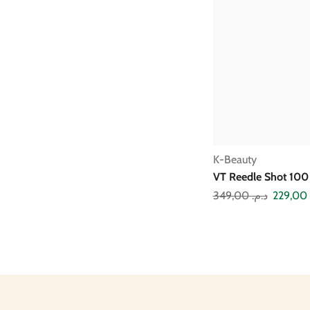
K-Beauty
VT Reedle Shot 10
349,00
د.م.
229,00