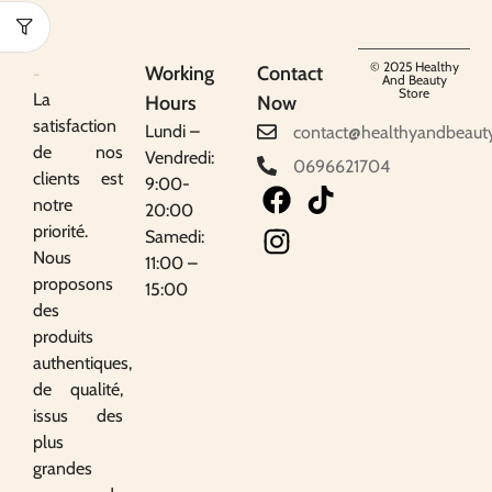
© 2025 Healthy
Working
Contact
And Beauty
Store
La
Hours
Now
satisfaction
Lundi –
contact@healthyandbeaut
de nos
Vendredi:
0696621704
clients est
9:00-
notre
20:00
priorité.
Samedi:
Nous
11:00 –
proposons
15:00
des
produits
authentiques,
de qualité,
issus des
plus
grandes