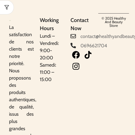
© 2025 Healthy
Working
Contact
And Beauty
Store
La
Hours
Now
satisfaction
Lundi –
contact@healthyandbeaut
de nos
Vendredi:
0696621704
clients est
9:00-
notre
20:00
priorité.
Samedi:
Nous
11:00 –
proposons
15:00
des
produits
authentiques,
de qualité,
issus des
plus
grandes