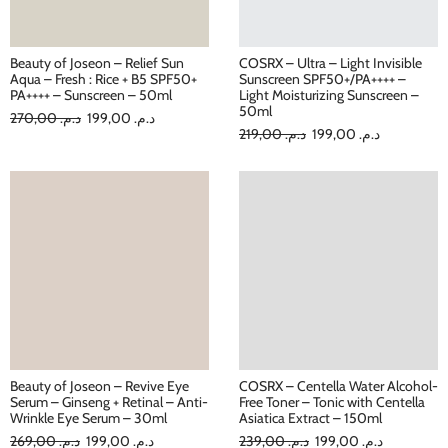
Beauty of Joseon – Relief Sun
COSRX – Ultra – Light Invisible
Aqua – Fresh : Rice + B5 SPF50+
Sunscreen SPF50+/PA++++ –
PA++++ – Sunscreen – 50ml
Light Moisturizing Sunscreen –
50ml
270,00
د.م.
199,00
د.م.
219,00
د.م.
199,00
د.م.
Beauty of Joseon – Revive Eye
COSRX – Centella Water Alcohol-
Serum – Ginseng + Retinal – Anti-
Free Toner – Tonic with Centella
Wrinkle Eye Serum – 30ml
Asiatica Extract – 150ml
269,00
د.م.
199,00
د.م.
239,00
د.م.
199,00
د.م.