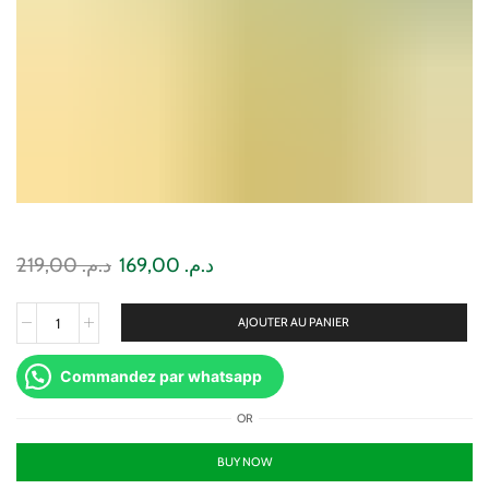
219,00
د.م.
169,00
د.م.
AJOUTER AU PANIER
Commandez par whatsapp
OR
BUY NOW