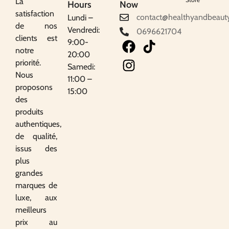
La
Hours
Now
satisfaction
contact@healthyandbeaut
Lundi –
de nos
Vendredi:
0696621704
clients est
9:00-
notre
20:00
priorité.
Samedi:
Nous
11:00 –
proposons
15:00
des
produits
authentiques,
de qualité,
issus des
plus
grandes
marques de
luxe, aux
meilleurs
prix au