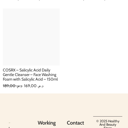
COSRX – Salicylic Acid Daily
Gentle Cleanser – Face Washing
Foam with Salicylic Acid – 150ml
189,00
د.م.
169,00
د.م.
© 2025 Healthy
Working
Contact
And Beauty
Store