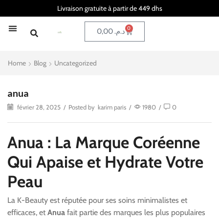
Livraison gratuite à partir de 449 dhs
0
0,00
د.م.
PAGE D’ACCUEIL
À PROPOS DE NOUS
Beauty of joseon
Haruharu Wonder
Purito Seoul
The ordinary
Vicrea & honey
VT Cosmetics
California Gold Nutrition
Home
Blog
Uncategorized
anua
février 28, 2025
/
Posted by
karim paris
/
1980
/
0
Anua : La Marque Coréenne
Qui Apaise et Hydrate Votre
Peau
La K-Beauty est réputée pour ses soins minimalistes et
efficaces, et
Anua
fait partie des marques les plus populaires