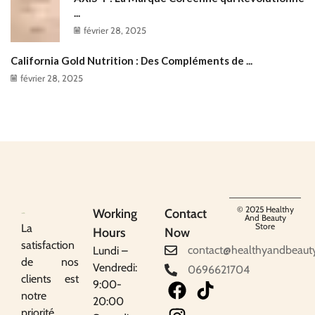
...
février 28, 2025
California Gold Nutrition : Des Compléments de ...
février 28, 2025
© 2025 Healthy
Working
Contact
And Beauty
Store
La
Hours
Now
satisfaction
contact@healthyandbeaut
Lundi –
de nos
Vendredi:
0696621704
clients est
9:00-
notre
20:00
priorité.