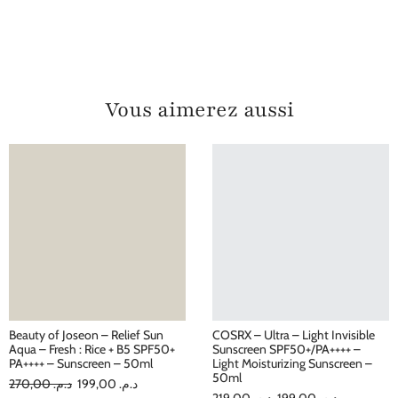
Vous aimerez aussi
Beauty of Joseon – Relief Sun
COSRX – Ultra – Light Invisible
Aqua – Fresh : Rice + B5 SPF50+
Sunscreen SPF50+/PA++++ –
PA++++ – Sunscreen – 50ml
Light Moisturizing Sunscreen –
50ml
270,00
د.م.
199,00
د.م.
219,00
د.م.
199,00
د.م.