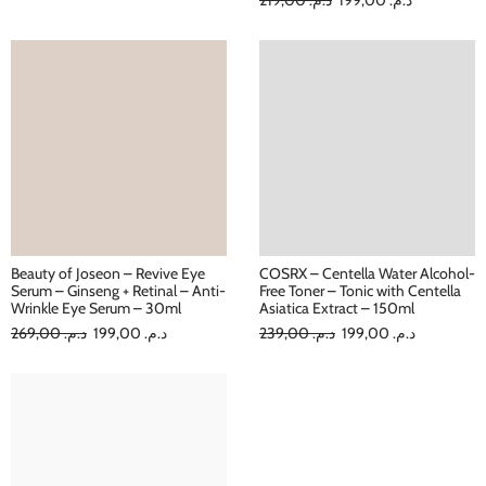
Beauty of Joseon – Revive Eye
COSRX – Centella Water Alcohol-
Serum – Ginseng + Retinal – Anti-
Free Toner – Tonic with Centella
Wrinkle Eye Serum – 30ml
Asiatica Extract – 150ml
269,00
د.م.
199,00
د.م.
239,00
د.م.
199,00
د.م.