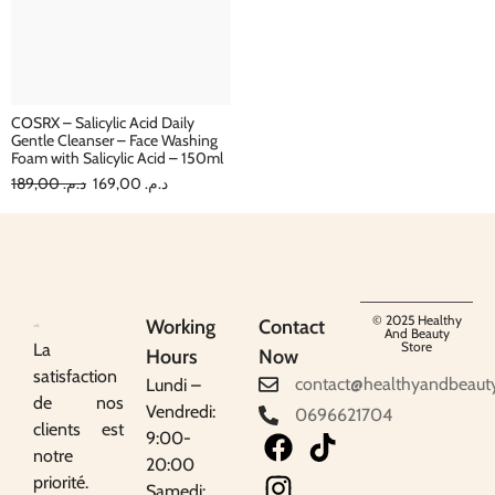
COSRX – Salicylic Acid Daily
Gentle Cleanser – Face Washing
Foam with Salicylic Acid – 150ml
189,00
د.م.
169,00
د.م.
© 2025 Healthy
Working
Contact
And Beauty
Store
La
Hours
Now
satisfaction
contact@healthyandbeaut
Lundi –
de nos
Vendredi:
0696621704
clients est
9:00-
notre
20:00
priorité.
Samedi: