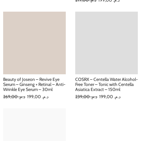
Beauty of Joseon – Revive Eye
COSRX – Centella Water Alcohol-
Serum – Ginseng + Retinal – Anti-
Free Toner – Tonic with Centella
Wrinkle Eye Serum – 30ml
Asiatica Extract – 150ml
269,00
د.م.
199,00
د.م.
239,00
د.م.
199,00
د.م.