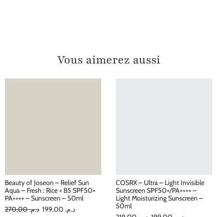
Vous aimerez aussi
Beauty of Joseon – Relief Sun
COSRX – Ultra – Light Invisible
Aqua – Fresh : Rice + B5 SPF50+
Sunscreen SPF50+/PA++++ –
PA++++ – Sunscreen – 50ml
Light Moisturizing Sunscreen –
50ml
270,00
د.م.
199,00
د.م.
219,00
د.م.
199,00
د.م.