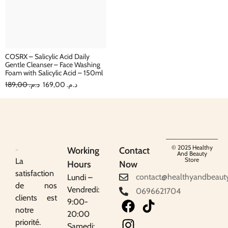
COSRX – Salicylic Acid Daily
Gentle Cleanser – Face Washing
Foam with Salicylic Acid – 150ml
189,00
د.م.
169,00
د.م.
© 2025 Healthy
Working
Contact
And Beauty
Store
La
Hours
Now
satisfaction
contact@healthyandbeaut
Lundi –
de nos
Vendredi:
0696621704
clients est
9:00-
notre
20:00
priorité.
Samedi: