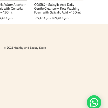
la Water Alcohol-
COSRX – Salicylic Acid Daily
nic with Centella
Gentle Cleanser – Face Washing
t – 150ml
Foam with Salicylic Acid – 150ml
199,00
د.م.
189,00
د.م.
169,00
د.م.
© 2025 Healthy And Beauty Store