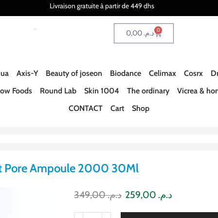
Livraison gratuite à partir de 449 dhs
0
0,00
د.م.
ua
Axis-Y
Beauty of joseon
Biodance
Celimax
Cosrx
Dr
ow Foods
Round Lab
Skin 1004
The ordinary
Vicrea & ho
CONTACT
Cart
Shop
t Pore Ampoule 2000 30Ml
349,00
د.م.
259,00
د.م.