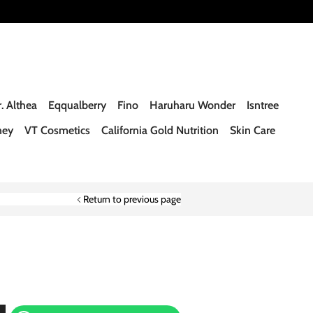
. Althea
Eqqualberry
Fino
Haruharu Wonder
Isntree
ney
VT Cosmetics
California Gold Nutrition
Skin Care
Return to previous page