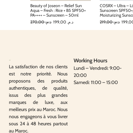
Beauty of Joseon – Relief Sun
COSRX – Ultra – Li
Aqua – Fresh : Rice + B5 SPF50+
Sunscreen SPF50+/
PA++++ – Sunscreen – 50ml
Moisturizing Suns
270,00
د.م.
199,00
د.م.
219,00
د.م.
Working Hours
La satisfaction de nos clients
Lundi – Vendredi: 9:00-
est notre priorité. Nous
20:00
proposons des produits
Samedi: 11:00 – 15:00
authentiques, de qualité,
issus des plus grandes
marques de luxe, aux
meilleurs prix au Maroc. Nous
nous engageons à vous livrer
sous 24 à 48 heures partout
au Maroc.