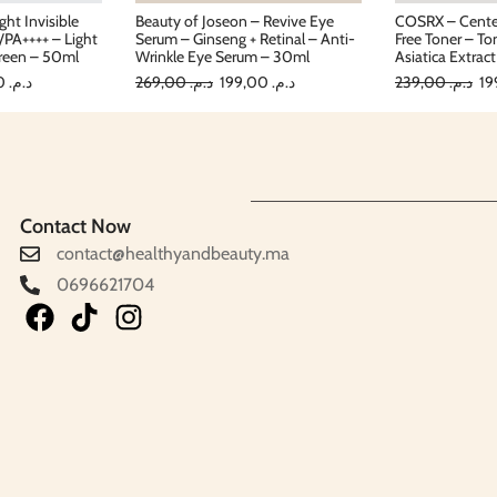
ght Invisible
Beauty of Joseon – Revive Eye
COSRX – Centel
PA++++ – Light
Serum – Ginseng + Retinal – Anti-
Free Toner – To
creen – 50ml
Wrinkle Eye Serum – 30ml
Asiatica Extrac
199,00
د.م.
269,00
د.م.
199,00
د.م.
239,00
د.م.
Contact Now
contact@healthyandbeauty.ma
0696621704