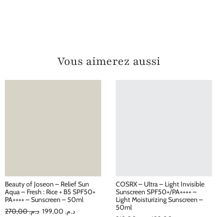
Vous aimerez aussi
Beauty of Joseon – Relief Sun
COSRX – Ultra – Light Invisible
Aqua – Fresh : Rice + B5 SPF50+
Sunscreen SPF50+/PA++++ –
PA++++ – Sunscreen – 50ml
Light Moisturizing Sunscreen –
50ml
270,00
د.م.
199,00
د.م.