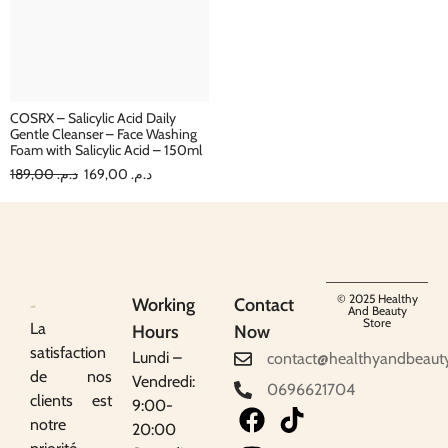
COSRX – Salicylic Acid Daily
Gentle Cleanser – Face Washing
Foam with Salicylic Acid – 150ml
189,00
د.م.
169,00
د.م.
© 2025 Healthy
Working
Contact
And Beauty
Store
La
Hours
Now
satisfaction
Lundi –
contact@healthyandbeaut
de nos
Vendredi:
0696621704
clients est
9:00-
notre
20:00