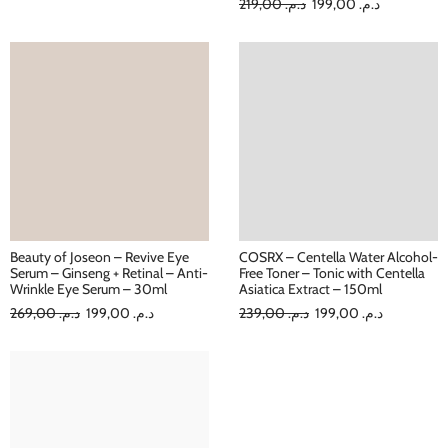
219,00
د.م.
199,00
د.م.
Beauty of Joseon – Revive Eye
COSRX – Centella Water Alcohol-
Serum – Ginseng + Retinal – Anti-
Free Toner – Tonic with Centella
Wrinkle Eye Serum – 30ml
Asiatica Extract – 150ml
269,00
د.م.
199,00
د.م.
239,00
د.م.
199,00
د.م.