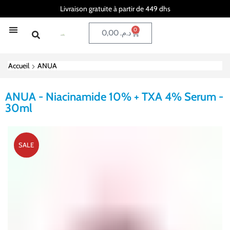
Livraison gratuite à partir de 449 dhs
0
0,00
د.م.
Accueil
ANUA
ANUA - Niacinamide 10% + TXA 4% Serum -
30ml
SALE