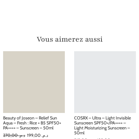
Vous aimerez aussi
Beauty of Joseon – Relief Sun
COSRX – Ultra – Light Invisible
Aqua – Fresh : Rice + B5 SPF50+
Sunscreen SPF50+/PA++++ –
PA++++ – Sunscreen – 50ml
Light Moisturizing Sunscreen –
50ml
270,00
د.م.
199,00
د.م.