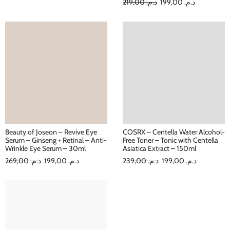
219,00
د.م.
199,00
د.م.
Beauty of Joseon – Revive Eye
COSRX – Centella Water Alcohol-
Serum – Ginseng + Retinal – Anti-
Free Toner – Tonic with Centella
Wrinkle Eye Serum – 30ml
Asiatica Extract – 150ml
269,00
د.م.
199,00
د.م.
239,00
د.م.
199,00
د.م.