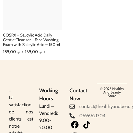
COSRX – Salicylic Acid Daily
Gentle Cleanser – Face Washing
Foam with Salicylic Acid – 150ml
189,00
د.م.
169,00
د.م.
© 2025 Healthy
Working
Contact
And Beauty
Store
La
Hours
Now
satisfaction
Lundi –
contact@healthyandbeaut
de nos
Vendredi:
0696621704
clients est
9:00-
notre
20:00