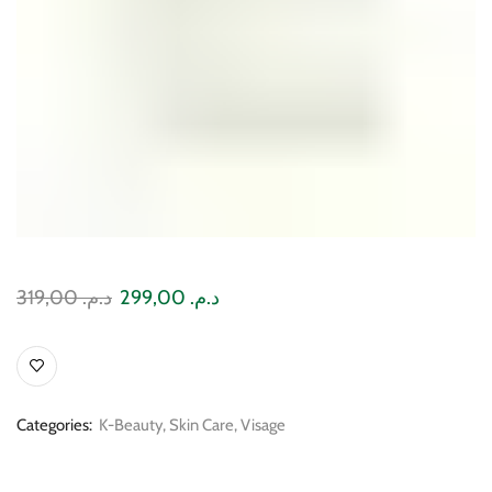
319,00
د.م.
299,00
د.م.
Categories:
K-Beauty
,
Skin Care
,
Visage