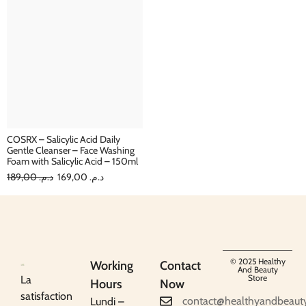
COSRX – Salicylic Acid Daily
Gentle Cleanser – Face Washing
Foam with Salicylic Acid – 150ml
189,00
د.م.
169,00
د.م.
© 2025 Healthy
Working
Contact
And Beauty
Store
La
Hours
Now
satisfaction
contact@healthyandbeaut
Lundi –