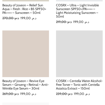
Beauty of Joseon – Relief Sun
COSRX – Ultra – Light Invisible
Aqua – Fresh : Rice + B5 SPF50+
Sunscreen SPF50+/PA++++ –
PA++++ – Sunscreen – 50ml
Light Moisturizing Sunscreen –
50ml
270,00
د.م.
199,00
د.م.
219,00
د.م.
199,00
د.م.
Beauty of Joseon – Revive Eye
COSRX – Centella Water Alcohol-
Serum – Ginseng + Retinal – Anti-
Free Toner – Tonic with Centella
Wrinkle Eye Serum – 30ml
Asiatica Extract – 150ml
269,00
د.م.
199,00
د.م.
239,00
د.م.
199,00
د.م.